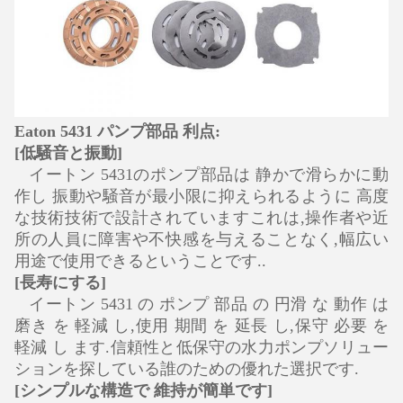
Eaton 5431 パンプ部品 利点:
[低騒音と振動]
イートン 5431のポンプ部品は 静かで滑らかに動
作し 振動や騒音が最小限に抑えられるように 高度
な技術技術で設計されていますこれは,操作者や近
所の人員に障害や不快感を与えることなく,幅広い
用途で使用できるということです..
[長寿にする]
イートン 5431 の ポンプ 部品 の 円滑 な 動作 は
磨き を 軽減 し,使用 期間 を 延長 し,保守 必要 を
軽減 し ます.信頼性と低保守の水力ポンプソリュー
ションを探している誰のための優れた選択です.
[シンプルな構造で 維持が簡単です]