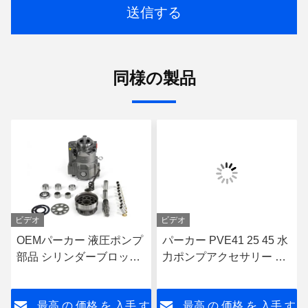
送信する
同様の製品
ビデオ
ビデオ
OEMパーカー 液圧ポンプ
パーカー PVE41 25 45 水
部品 シリンダーブロック
力ポンプアクセサリー 水
パーカー PAVC100 65 33
力ポンプアダプター
38
す
最高 の 価格 を 入手 す
最高 の 価格 を 入手 す