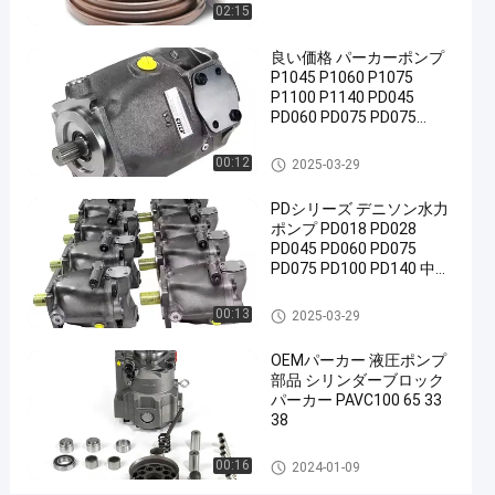
02:15
100
パ
良い価格 パーカーポンプ
P1045 P1060 P1075
ー
P1100 P1140 PD045
カ
PD060 PD075 PD075
PD100 PD140 P1 PD オリ
ー
ジナル パーカー ハイドロ
油圧ポンプ部品
00:12
2025-03-29
PV33
リック ピンストーン ポン
プ 中国 工場
今連絡して
PDシリーズ デニソン水力
油圧
11
ポンプ PD018 PD028
ポン
2025-
ください
意
PD045 PD060 PD075
プ部
03-25
シェアする
見
PD075 PD100 PD140 中国
品
水力ピストンポンプメー
#
カー
油圧ポンプ部品
00:13
2025-03-29
水
OEMパーカー 液圧ポンプ
力
部品 シリンダーブロック
ポ
パーカー PAVC100 65 33
ン
38
プ
油圧ポンプ部品
00:16
用
2024-01-09
ア