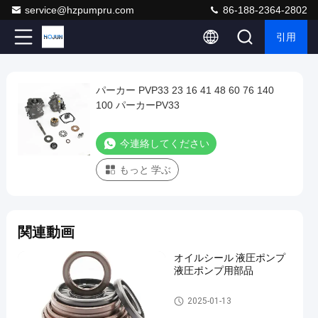
service@hzpumpru.com
86-188-2364-2802
引用
Play
パーカー PVP33 23 16 41 48 60 76 140
パ
Video
100 パーカーPV33
ー
カ
今連絡してください
ー
もっと 学ぶ
PVP33
23
16
関連動画
41
48
オイルシール 液圧ポンプ
60
液圧ポンプ用部品
76
油圧ポンプ部品
2025-01-13
140