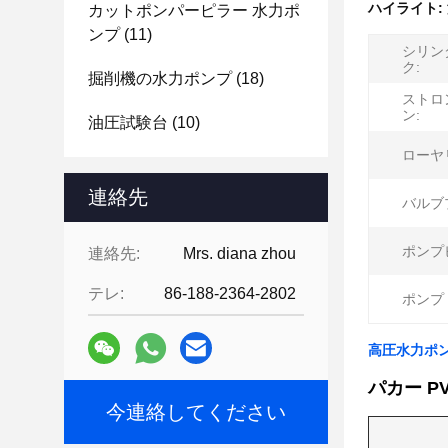
ハイライト:
カットポンパーピラー 水力ポ
ンプ
(11)
シリン
ク:
掘削機の水力ポンプ
(18)
ストロ
ン:
油圧試験台
(10)
ローヤ
連絡先
バルブ
ポンプ
連絡先:
Mrs. diana zhou
テレ:
86-188-2364-2802
ポンプ 
高圧水力ポンプ
パカー PV1
今連絡してください