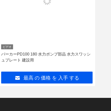
ビデオ
ビデ
パーカーPD100 180 水力ポンプ部品 水力スワッシ
バイ
ュプレート 建設用
プ 
最高 の 価格 を 入手 する