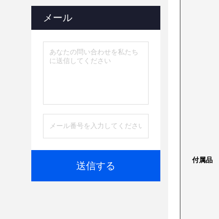
メール
付属品
送信する