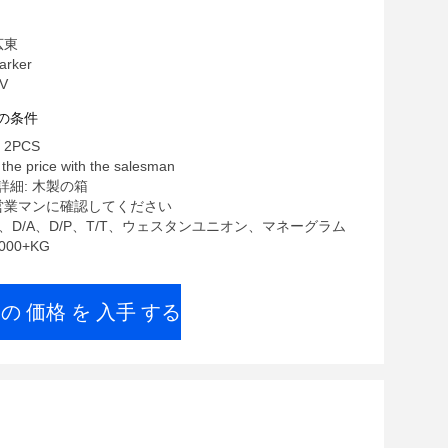
広東
rker
V
の条件
2PCS
he price with the salesman
細: 木製の箱
 営業マンに確認してください
/C、D/A、D/P、T/T、ウェスタンユニオン、マネーグラム
000+KG
 の 価格 を 入手 する