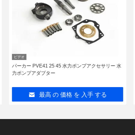
ビデオ
パーカー PVE41 25 45 水力ポンプアクセサリー 水
力ポンプアダプター
最高 の 価格 を 入手 する