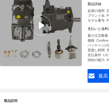
製品詳細
起源の場所: 
ブランド名: Pa
モデル番号: P
支払いと送料
最小注文数量: 
価格: Confirm t
パッケージの詳
受渡し時間:
支払条件: L
供給の能力: 5
最高
製品説明