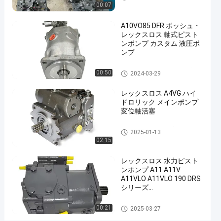
00:07
78453-
LAV
A10VO85 DFR ボッシュ・
レックスロス 軸式ピスト
70423-
ンポンプ カスタム 液圧ポ
LBA
ンプ
ピ
レックスロスの水力ポンプ
00:50
2024-03-29
ス
ト
レックスロス A4VG ハイ
ドロリック メインポンプ
ン
変位軸活塞
ポ
水力ピストンポンプ
ン
2025-01-13
02:15
プ
70453
レックスロス 水力ピスト
ンポンプ A11 A11V
78453
A11VLO A11VLO 190 DRS
70423
シリーズ
A11VO190LRDG/R-
高
NPD12N0 水力オイルポン
水力ピストンポンプ
00:21
2025-03-27
プ 中国サプライヤー
圧