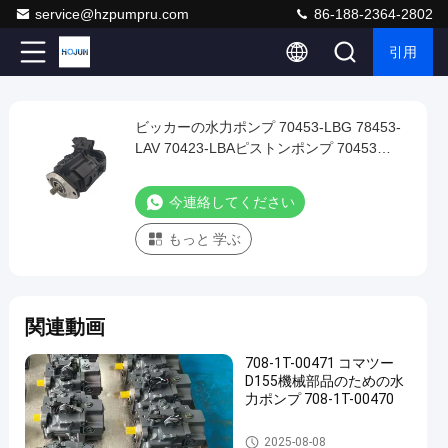
service@hzpumpru.com
86-188-2364-2802
引用
Play
ビッカーの水力ポンプ 70453-LBG 78453-
ビ
Video
LAV 70423-LBAピストンポンプ 70453
ッ
78453 70423 高圧水力油ポンプ OEM
カ
今連絡してください
ー
もっと 学ぶ
の
水
力
関連動画
ポ
ン
708-1T-00471 コマツー
プ
D155機械部品のための水
力ポンプ 708-1T-00470
70453-
LBG
水力ピストンポンプ
2025-08-08