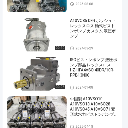
水力ピストンポンプ
2025-08-08
00:07
A10VO85 DFR ボッシュ・
レックスロス 軸式ピスト
ンポンプ カスタム 液圧ポ
ンプ
レックスロスの水力ポンプ
00:50
2024-03-29
ISOピストンポンプ 液圧ポ
ンプ部品 レックスロス
HZ-HFA4VSO 40DR/10R-
PPB13N00
水力ピストンポンプ
00:26
2024-01-08
中国製 A10VSO10
A10VSO18 A10VSO28
A10VSO45 A10VSO71 変
形式水力ピストンポンプ
A10VSO-140DFR-31RL-
PKC12N00 ピストンポン
水力ピストンポンプ
00:25
2025-04-18