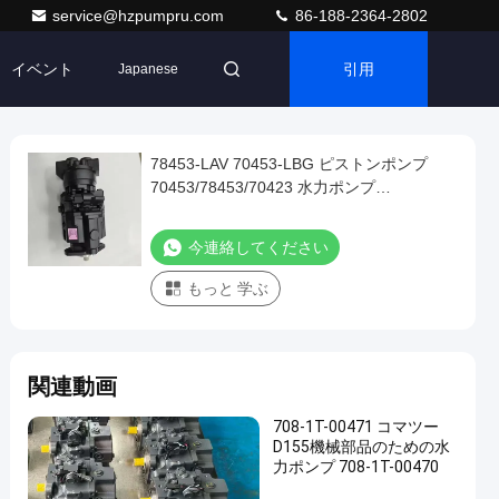
service@hzpumpru.com
86-188-2364-2802
イベント
引用
Japanese
78453-LAV 70453-LBG ピストンポンプ
70453/78453/70423 水力ポンプ
70453/78453/70423
今連絡してください
もっと 学ぶ
関連動画
708-1T-00471 コマツー
D155機械部品のための水
力ポンプ 708-1T-00470