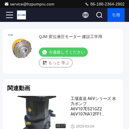
service@hzpumpru.com
86-188-2364-2802
引用
Play
QJM 変位液圧モーター 建設工学用
QJM
Video
変
今連絡してください
位
液
もっと 学ぶ
圧
モ
ー
関連動画
タ
工場直送 A6Vシリーズ 水
ー
力ポンプ
A6V107ES21GZ2
建
A6V107HA12FP1
設
A6V107HS212FPピストン
ポンプ
液圧モーター
工
00:17
2025-03-24