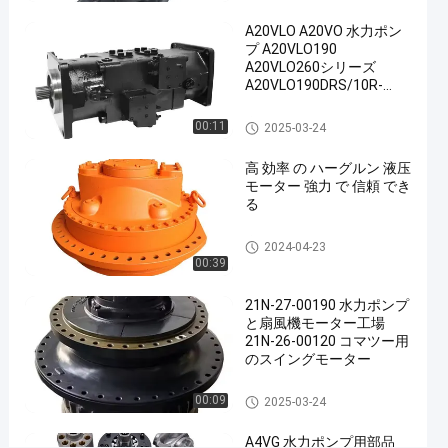
学
A20VLO A20VO 水力ポン
用
プ A20VLO190
液
A20VLO260シリーズ
今連絡して
圧
A20VLO190DRS/10R-
56
モ
2024-
NZD24N00 軸活塞変動式
ください
意
ー
04-23
二重ポンプ
液圧モーター
00:11
シェアする
2025-03-24
見
タ
ー
#
高 効率 の ハーグルン 液压
モーター 強力 で 信頼 でき
油
る
圧
ポ
液圧モーター
2024-04-23
ン
00:39
プ
21N-27-00190 水力ポンプ
モ
と扇風機モーター工場
ー
21N-26-00120 コマツー用
タ
のスイングモーター
ー
液圧モーター
#
00:09
2025-03-24
液
A4VG 水力ポンプ用部品