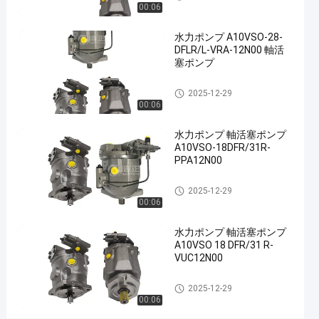
00:06
ピ
ス
水力ポンプ A10VSO-28-
DFLR/L-VRA-12N00 軸活
ト
塞ポンプ
ン
水力ポンプ
ポ
2025-12-29
00:06
ン
プ
水力ポンプ 軸活塞ポンプ
A10VSO-18DFR/31R-
AA10VSO71DRG/31R-
PPA12N00
VPA42N00
水力ポンプ
2025-12-29
水
今連絡して
00:06
力
2024-
1122
ください
ポ
01-08
意見
ン
シェアする
水力ポンプ 軸活塞ポンプ
プ
A10VSO 18 DFR/31 R-
VUC12N00
#
鋳
水力ポンプ
2025-12-29
鉄
00:06
の