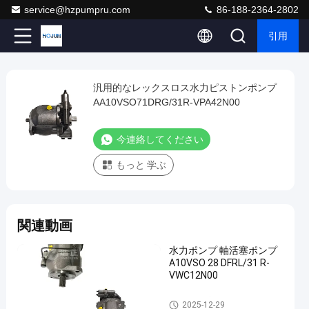
service@hzpumpru.com
86-188-2364-2802
引用
Play
汎用的なレックスロス水力ピストンポンプ
汎
Video
AA10VSO71DRG/31R-VPA42N00
用
的
今連絡してください
な
もっと 学ぶ
レ
ッ
ク
関連動画
ス
ロ
水力ポンプ 軸活塞ポンプ
ス
A10VSO 28 DFRL/31 R-
VWC12N00
水
力
水力ポンプ
2025-12-29