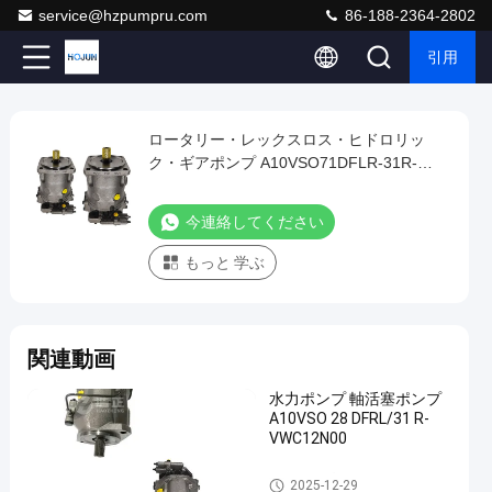
service@hzpumpru.com
86-188-2364-2802
引用
Play
ロータリー・レックスロス・ヒドロリッ
ロ
Video
ク・ギアポンプ A10VSO71DFLR-31R-
ー
PPA12K01
タ
今連絡してください
リ
もっと 学ぶ
ー・
レ
ッ
関連動画
ク
ス
水力ポンプ 軸活塞ポンプ
ロ
A10VSO 28 DFRL/31 R-
VWC12N00
ス・
ヒ
水力ポンプ
2025-12-29