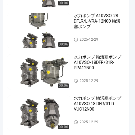
00:06
ド
ロ
水力ポンプ A10VSO-28-
DFLR/L-VRA-12N00 軸活
リ
塞ポンプ
ッ
水力ポンプ
ク・
2025-12-29
00:06
ギ
ア
水力ポンプ 軸活塞ポンプ
A10VSO-18DFR/31R-
ポ
PPA12N00
ン
水力ポンプ
プ
2025-12-29
00:06
A10VSO71DFLR-
31R-
水力ポンプ 軸活塞ポンプ
A10VSO 18 DFR/31 R-
PPA12K01
VUC12N00
水
今連絡して
力
水力ポンプ
2025-12-29
2024-
1122
ください
ポ
00:06
01-08
意見
ン
シェアする