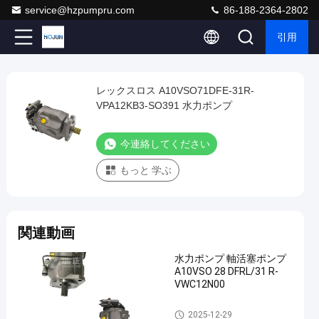
service@hzpumpru.com
86-188-2364-2802
引用
Play
レックスロス A10VSO71DFE-31R-
レ
Video
VPA12KB3-SO391 水力ポンプ
ッ
ク
今連絡してください
ス
もっと 学ぶ
ロ
ス
A10VSO71DFE-
関連動画
31R-
VPA12KB3-
水力ポンプ 軸活塞ポンプ
SO391
A10VSO 28 DFRL/31 R-
VWC12N00
水
力
水力ポンプ
2025-12-29