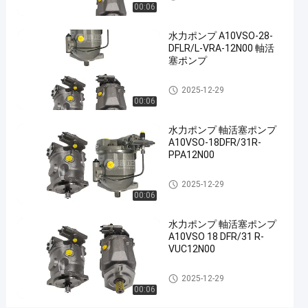
00:06
ポ
ン
水力ポンプ A10VSO-28-
DFLR/L-VRA-12N00 軸活
プ
塞ポンプ
水
今連絡して
力
水力ポンプ
2025-
1122
2025-12-29
ください
ポ
00:06
04-18
意見
ン
シェアする
プ
水力ポンプ 軸活塞ポンプ
#
A10VSO-18DFR/31R-
鋳
PPA12N00
鉄
水力ポンプ
の
2025-12-29
00:06
油
圧
水力ポンプ 軸活塞ポンプ
ポ
A10VSO 18 DFR/31 R-
VUC12N00
ン
プ
水力ポンプ
#
2025-12-29
00:06
液