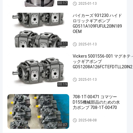
液体ギアポンプ
00:17
2025-01-13
ン
プ
バイカーズ 931230 ハイド
ロリックギアポンプ
液
GD511A109FUFUL20IN189
体
OEM
GD508A121TBTBR20
液体ギアポンプ
00:11
2025-01-13
今連絡して
液体
ギア
2025-
729
Vickers 5001556-001 マグネテ
ください
ポン
01-13
意見
ックギアポンプ
シェアする
プ
GD51208A126FCTEFDTLL20IN2
#
液体ギアポンプ
2025-01-13
液
00:19
体
ギ
708-1T-00471 コマツー
D155機械部品のための水
ア
力ポンプ 708-1T-00470
オ
イ
水力ピストンポンプ
2025-08-08
ル
00:07
ポ