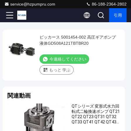
service@hzpumpru.com
86-188-2364-2802
引用
Play
ビッカース 5001454-002 高圧ギアポンプ
ビ
Video
液体GD508A121TBTBR20
ッ
カ
今連絡してください
ー
もっと 学ぶ
ス
5001454-
002
関連動画
高
圧
QTシリーズ 変形式水力回
ギ
転式二輪換速ポンプ QT21
QT22 QT23 QT31 QT32
ア
QT33 QT41 QT42 QT43
QT52-55F-Z
ポ