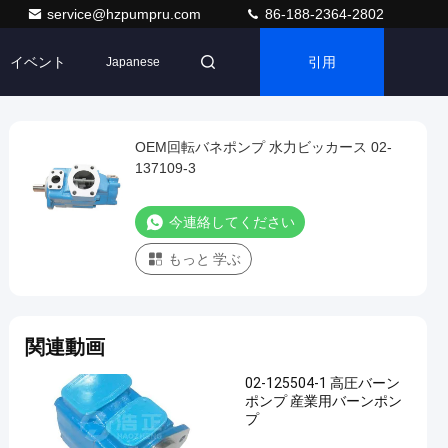
service@hzpumpru.com
86-188-2364-2802
イベント
引用
Japanese
OEM回転バネポンプ 水力ビッカース 02-
137109-3
今連絡してください
もっと 学ぶ
関連動画
02-125504-1 高圧バーン
ポンプ 産業用バーンポン
プ