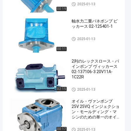
油圧ベーンポンプ
2025-01-13
00:19
軸水力二重バネポンプ ビ
ッカース 02-125401-1
油圧ベーンポンプ
2025-01-13
00:11
2列のレックスロース・バ
インポンプ ヴィッカース
02-137106-3 20V11A-
1C22R
油圧ベーンポンプ
02:15
2025-01-13
オイル・ヴァンポンプ
25V 25VQ インジェクショ
ン・モールディング・マ
シンのための単一のオイ
ル・ヒドロリック・ポン
プ
油圧ベーンポンプ
00:17
2025-01-13