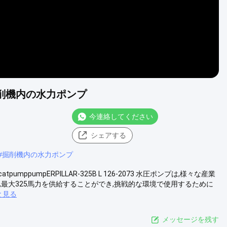
建設用掘削機内の水力ポンプ
今連絡してください
シェアする
#
掘削機内の水力ポンプ
atpumppumpERPILLAR-325B L 126-2073 水圧ポンプは,様々な産業
最大325馬力を供給することができ,挑戦的な環境で使用するために
と見る
メッセージを残す