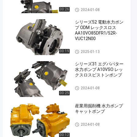
掘削機の水力ポンプ
00:26
2024-01-08
シリーズ52 電動水力ポン
プ ODM レックスロス
AA10VO85DFR1/52R-
VUC12N00
掘削機の水力ポンプ
00:19
2025-01-13
シリーズ31 エグババター
水力ポンプ A10VSO レッ
クスロスピストンポンプ
掘削機の水力ポンプ
2024-01-08
00:25
産業用掘削機 水力ポンプ
キャットポンプ
掘削機の水力ポンプ
2024-01-08
00:12