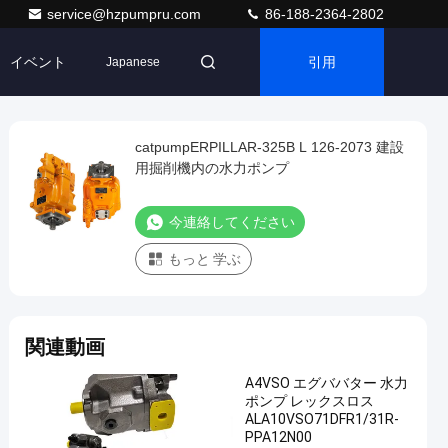
service@hzpumpru.com
86-188-2364-2802
イベント
引用
Japanese
catpumpERPILLAR-325B L 126-2073 建設
用掘削機内の水力ポンプ
今連絡してください
もっと 学ぶ
関連動画
A4VSO エグババター 水力
ポンプ レックスロス
ALA10VSO71DFR1/31R-
PPA12N00