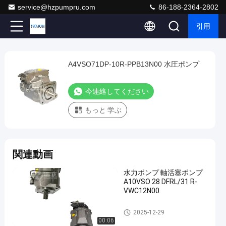
service@hzpumpru.com
86-188-2364-2802
引用
Play
A4VSO71DP-10R-PPB13N00 水圧ポンプ
A4VSO71DP-
Video
10R-
今連絡してください
PPB13N00
水
もっと 学ぶ
圧
ポ
ン
関連動画
プ
水力ポンプ 軸活塞ポンプ
水
今連絡して
A10VSO 28 DFRL/31 R-
力
VWC12N00
2025-
905
ください
ポ
04-09
意見
ン
シェアする
水力ポンプ
2025-12-29
プ
00:06
#