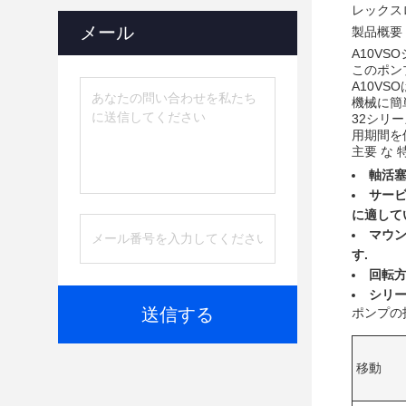
レックスロ
メール
製品概要
A10V
このポン
A10V
機械に簡
32シリ
用期間を
主要 な 
軸活塞
サービ
に適して
マウン
す.
回転方
シリー
送信する
ポンプの
移動