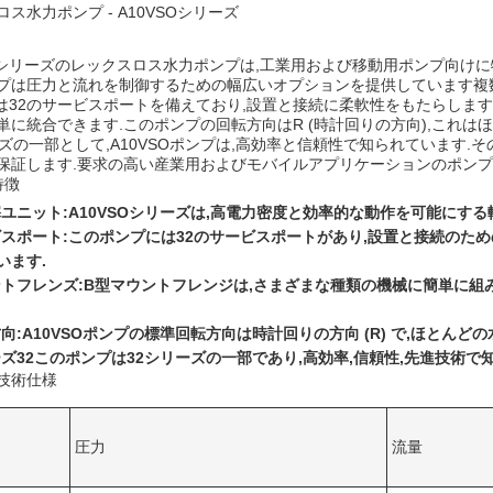
ス水力ポンプ - A10VSOシリーズ
SOシリーズのレックスロス水力ポンプは,工業用および移動用ポンプ向け
プは圧力と流れを制御するための幅広いオプションを提供しています複
SOは32のサービスポートを備えており,設置と接続に柔軟性をもたらしま
単に統合できます.このポンプの回転方向はR (時計回りの方向),これは
ーズの一部として,A10VSOポンプは,高効率と信頼性で知られています
保証します.要求の高い産業用およびモバイルアプリケーションのポンプ
特徴
ユニット:
A10VSOシリーズは,高電力密度と効率的な動作を可能にす
スポート:
このポンプには32のサービスポートがあり,設置と接続のた
います.
トフレンズ:
B型マウントフレンジは,さまざまな種類の機械に簡単に組
向:
A10VSOポンプの標準回転方向は時計回りの方向 (R) で,ほとんど
ズ32
このポンプは32シリーズの一部であり,高効率,信頼性,先進技術で
技術仕様
圧力
流量