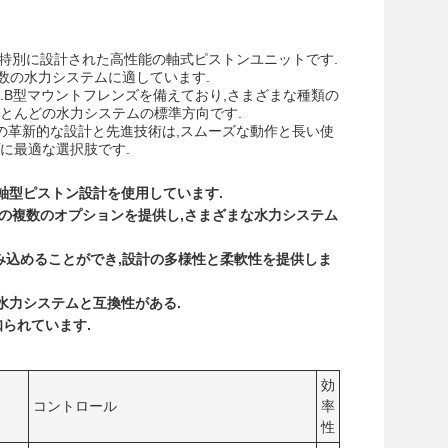
に特別に設計された高性能の軸式ピストンユニットです.
数の水力システムに適しています.
す.B型マウントフレンズを備えており,さまざまな種類の
ほとんどの水力システムの標準方向です.
.その革新的な設計と先進技術は,スムーズな動作と長い使
に最適な選択肢です.
る軸型ピストン設計を使用しています.
めの複数のオプションを提供し,さまざまな水力システム
み込めることができ,設計の多様性と柔軟性を提供しま
の水力システムと互換性がある.
知られています.
効
コントロール
率
性