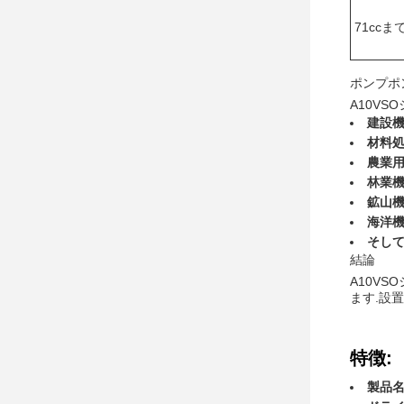
71ccま
ポンプポ
A10V
建設
材料
農業
林業
鉱山
海洋
そし
結論
A10V
ます.設
特徴:
製品名