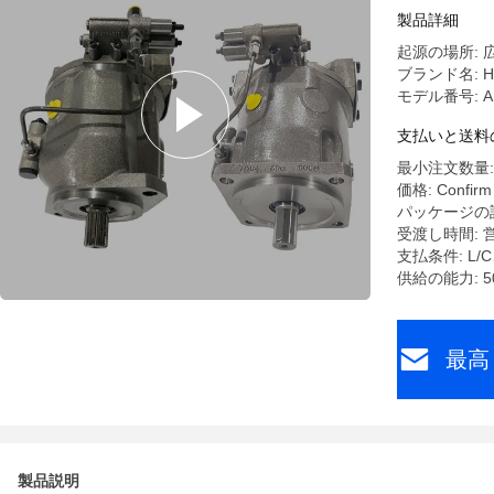
製品詳細
起源の場所: 
ブランド名: Ha
モデル番号: A
支払いと送料
最小注文数量: 
価格: Confirm t
パッケージの詳
受渡し時間:
支払条件: L
供給の能力: 5
最高
製品説明