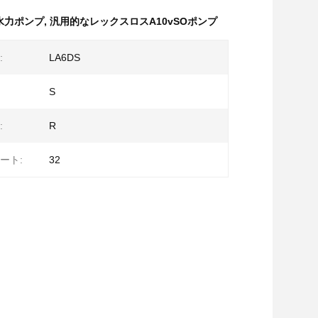
水力ポンプ
,
汎用的なレックスロスA10vSOポンプ
:
LA6DS
S
:
R
ート:
32