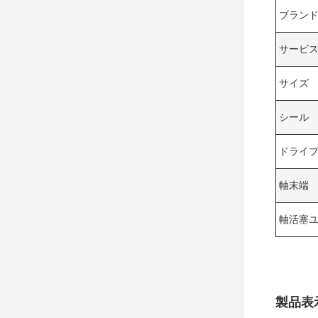
ブラン
サービ
サイズ
シール
ドライ
軸末端
軸活塞
製品表