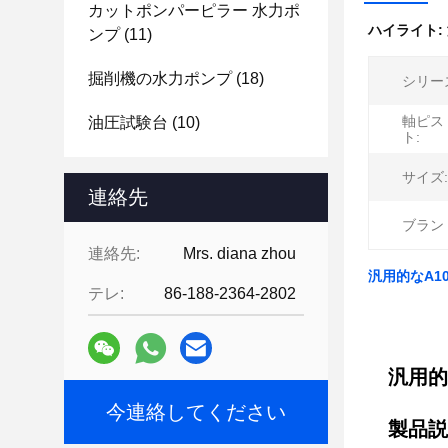
カットポンパーピラー 水力ポ
ハイライト:
ンプ
(11)
掘削機の水力ポンプ
(18)
シリー
軸ピス
油圧試験台
(10)
ト:
サイズ:
連絡先
ブラン
連絡先:
Mrs. diana zhou
汎用的なA1
テレ:
86-188-2364-2802
汎用的
今連絡してください
製品説