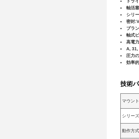
ドライ
軸活塞
シリー
密封:
ブラン
軸式
高電
A, 3
圧力の範
効率
技術パ
マウン
シリー
動作方