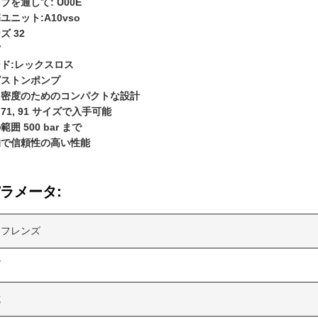
ブを通して: U00E
ユニット:A10vso
ズ 32
V
ド:レックスロス
ピストンポンプ
力密度のためのコンパクトな設計
1, 71, 91 サイズで入手可能
囲 500 bar まで
的で信頼性の高い性能
ラメータ:
トフレンズ
ズ
式