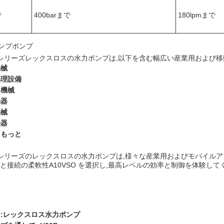
で
400barまで
180lpmまで
ンプポンプ
SOシリーズレックスロスの水力ポンプは,以下を含む幅広い産業用および
機械
処理設備
用機械
機器
機械
機器
てもっと
SOシリーズのレックスロスの水力ポンプは,様々な産業用およびモバイル
置と接続の柔軟性A10VSO を選択し,最高レベルの効率と制御を体験して
:レックスロス水力ポンプ