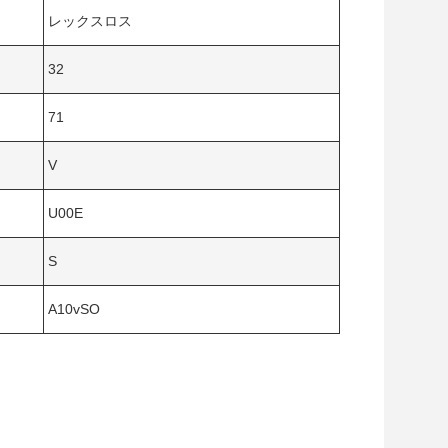
レックスロス
32
71
V
U00E
S
A10vSO