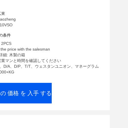
広東
ozheng
10VSO
の条件
2PCS
he price with the salesman
細: 木製の箱
 営業マンと時間を確認してください
/C、D/A、D/P、T/T、ウェスタンユニオン、マネーグラム
000+KG
 の 価格 を 入手 する