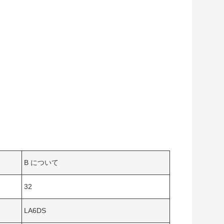
B について
32
LA6DS